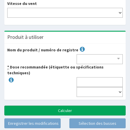
Vitesse du vent
Produit à utiliser
Nom du produit / numéro de registre
Nom
du
*
Dose recommandée (étiquette ou spécifications
produit
techniques)
/
numéro
de
registre
Calculer
Sélection des busses